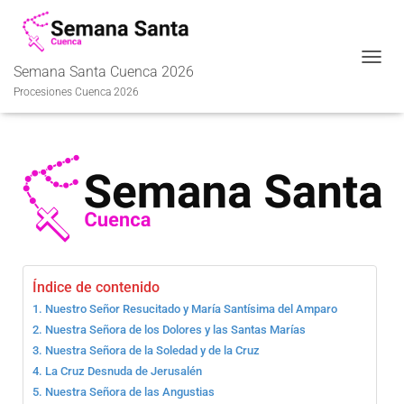
Semana Santa Cuenca 2026
C
A
Procesiones Cuenca 2026
M
B
I
A
R
M
O
D
O
D
E
Índice de contenido
N
Nuestro Señor Resucitado y María Santísima del Amparo
A
V
Nuestra Señora de los Dolores y las Santas Marías
E
Nuestra Señora de la Soledad y de la Cruz
G
La Cruz Desnuda de Jerusalén
A
Nuestra Señora de las Angustias
C