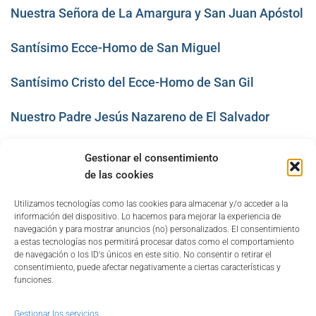
Nuestra Señora de La Amargura y San Juan Apóstol
Santísimo Ecce-Homo de San Miguel
Santísimo Cristo del Ecce-Homo de San Gil
Nuestro Padre Jesús Nazareno de El Salvador
La Negación de San Pedro
Gestionar el consentimiento
de las cookies
San Pedro Apóstol
Utilizamos tecnologías como las cookies para almacenar y/o acceder a la
información del dispositivo. Lo hacemos para mejorar la experiencia de
navegación y para mostrar anuncios (no) personalizados. El consentimiento
1
2
3
›
a estas tecnologías nos permitirá procesar datos como el comportamiento
de navegación o los ID's únicos en este sitio. No consentir o retirar el
consentimiento, puede afectar negativamente a ciertas características y
funciones.
Gestionar los servicios