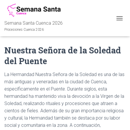
Semana Santa Cuenca 2026
C
A
Procesiones Cuenca 2026
M
B
I
Nuestra Señora de la Soledad
A
R
del Puente
M
O
D
La Hermandad Nuestra Señora de la Soledad es una de las
O
más antiguas y veneradas en la ciudad de Cuenca,
D
específicamente en el Puente. Durante siglos, esta
E
N
hermandad ha mantenido viva la devoción a la Virgen de la
A
Soledad, realizando rituales y procesiones que atraen a
V
cientos de fieles. Además de su gran importancia religiosa
E
G
y cultural, la Hermandad también se destaca por su labor
A
social y comunitaria en la zona. A continuación,
C