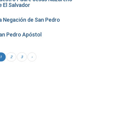
e El Salvador
a Negación de San Pedro
an Pedro Apóstol
1
2
3
›