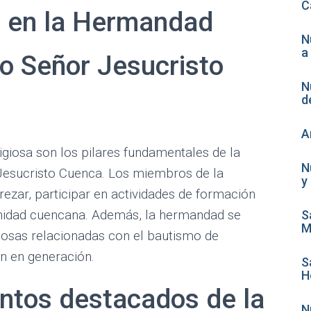
C
n en la Hermandad
N
a
o Señor Jesucristo
N
d
A
ligiosa son los pilares fundamentales de la
N
esucristo Cuenca. Los miembros de la
y
zar, participar en actividades de formación
munidad cuencana. Además, la hermandad se
S
M
giosas relacionadas con el bautismo de
ón en generación.
S
H
ntos destacados de la
N