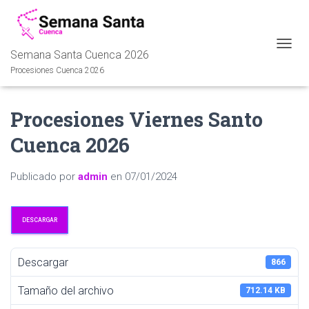
Semana Santa Cuenca 2026
C
A
Procesiones Cuenca 2026
M
B
I
Procesiones Viernes Santo
A
R
Cuenca 2026
M
O
D
Publicado por
admin
en
07/01/2024
O
D
E
DESCARGAR
N
A
V
Descargar
866
E
G
Tamaño del archivo
A
712.14 KB
C