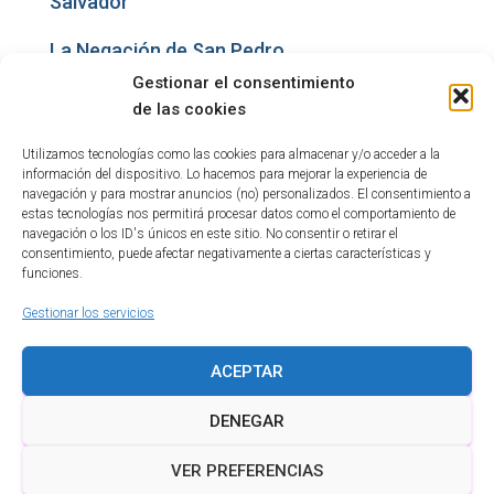
Salvador
La Negación de San Pedro
Gestionar el consentimiento
San Pedro Apóstol
de las cookies
Utilizamos tecnologías como las cookies para almacenar y/o acceder a la
información del dispositivo. Lo hacemos para mejorar la experiencia de
1
2
3
›
navegación y para mostrar anuncios (no) personalizados. El consentimiento a
estas tecnologías nos permitirá procesar datos como el comportamiento de
navegación o los ID's únicos en este sitio. No consentir o retirar el
consentimiento, puede afectar negativamente a ciertas características y
funciones.
Gestionar los servicios
ACEPTAR
POLÍTICA DE COOKIES
AVISO LEGAL
DENEGAR
POLÍTICA DE PRIVACIDAD
VER PREFERENCIAS