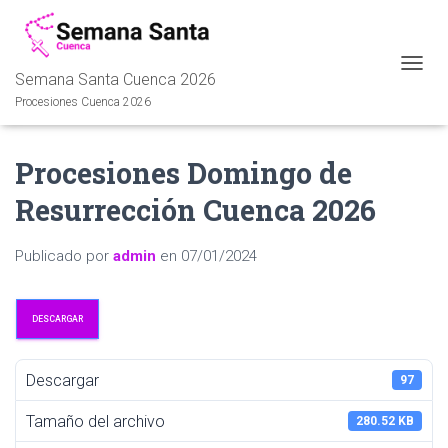
Semana Santa Cuenca 2026
C
A
Procesiones Cuenca 2026
M
B
I
Procesiones Domingo de
A
R
Resurrección Cuenca 2026
M
O
D
Publicado por
admin
en
07/01/2024
O
D
E
DESCARGAR
N
A
V
Descargar
97
E
G
Tamaño del archivo
A
280.52 KB
C